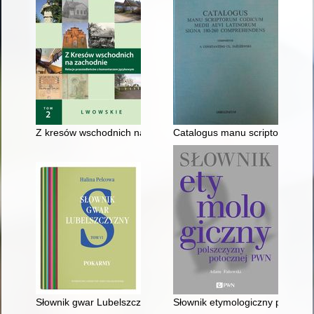
Z kresów wschodnich na zachodnie : relacje przesiedleńców
Catalogus manu scriptorum cod
Słownik gwar Lubelszczyzny. T. 6,
Słownik etymologiczny polszcz