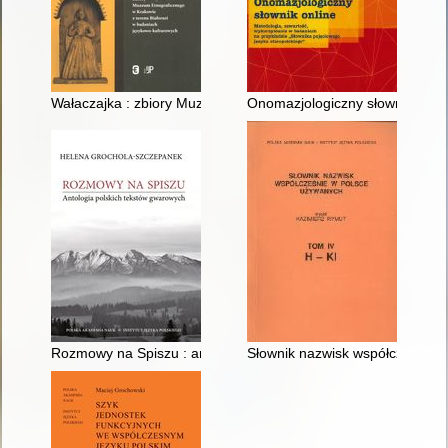
Wałaczajka : zbiory Muzeum Etnograficznego w Krakowie z ter
Onomazjologiczny słownik onlin
Rozmowy na Spiszu : antologia polskich tekstów gwarowych
Słownik nazwisk współcześnie w