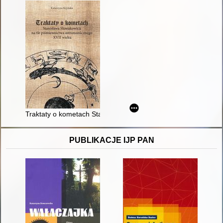
Traktaty o kometach Stanisława Słowakowica na tle piśmienni
PUBLIKACJE IJP PAN