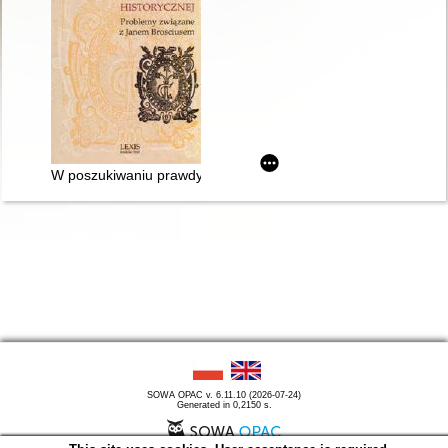
W poszukiwaniu prawdy historycznej : problemy związane z 
SOWA OPAC v. 6.11.10 (2026-07-24)
Generated in 0,2150 s.