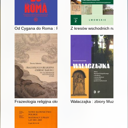
Od Cygana do Roma : Romowie w polskim dyskursie na temat 
Z kresów wschodnich na zachod
Frazeologia religijna okresu baroku : (na tle tendencji kulturow
Wałaczajka : zbiory Muzeum Et