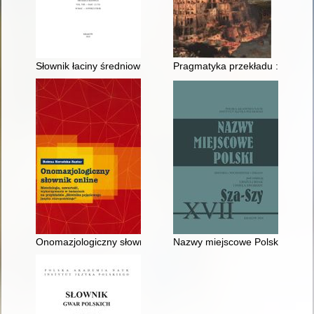
Słownik łaciny średniowiecznej w Polsce. T. 8, z. 12 (74), Lexico
Pragmatyka przekładu : przypad
Onomazjologiczny słownik online : metodologia, zawartość, wy
Nazwy miejscowe Polski : histor