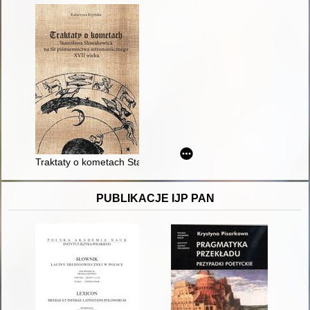
Traktaty o kometach Stanisława Słowakowica na tle piśmienni
PUBLIKACJE IJP PAN