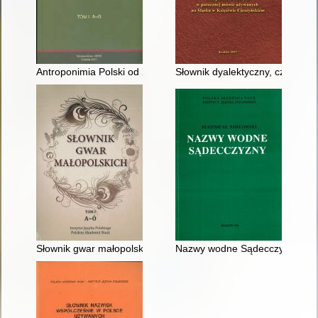
Antroponimia Polski od XVI do końca XVIII wieku : wybór artyk
Słownik dyalektyczny, czyli Zb
Słownik gwar małopolskich. T. 1,
Nazwy wodne Sądecczyzny