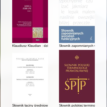
Klaudiusz Klaudian : dzieła zebrane. T. 1,
Słownik zapomnianych wyrażeń
Słownik łaciny średniowiecznej w Polsce. T. 8, z. 12 (74), Lexico
Słownik polskiej terminologii p