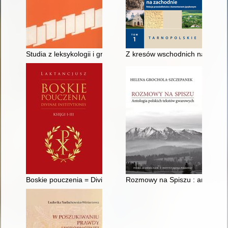
Studia z leksykologii i gramatyki języków słowiańskich : VI P
Z kresów wschodnich na zachod
Boskie pouczenia = Divinae institutiones. Ks. 1-3
Rozmowy na Spiszu : antologia