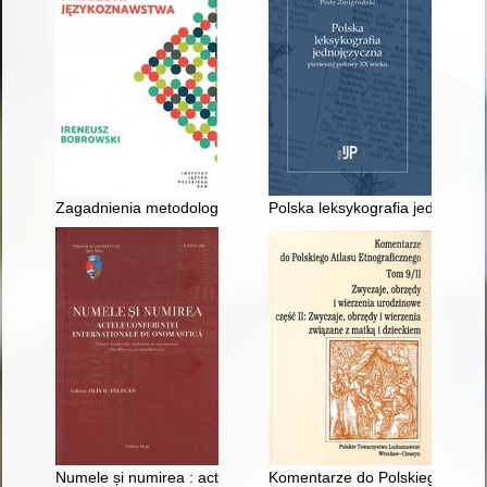
Zagadnienia metodologii i filozofii językoznawstwa
Polska leksykografia jednojęzy
Numele și numirea : actele conferinței internaționale de onoma
Komentarze do Polskiego Atlasu 