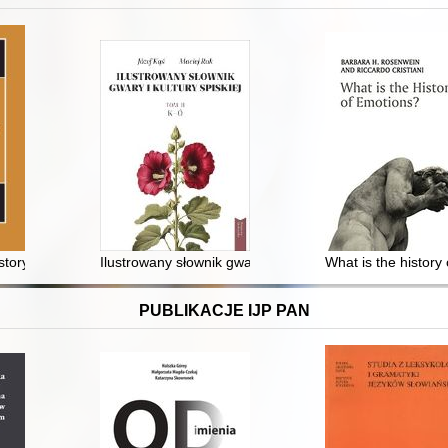
i Gianvito Resta
tory of lexicography
Ilustrowany słownik gwary i kultury spiskiej. T. 2,
What is the history
PUBLIKACJE IJP PAN