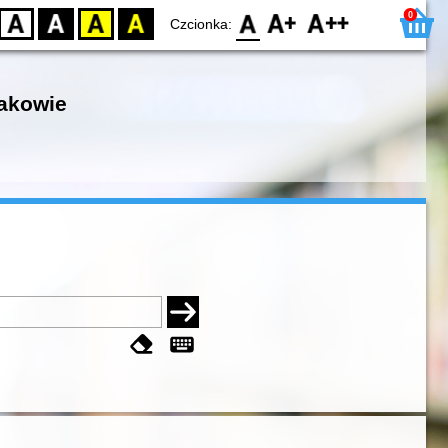
0
D
BW
YB
BY
F0
F1
F2
Czcionka:
rakowie