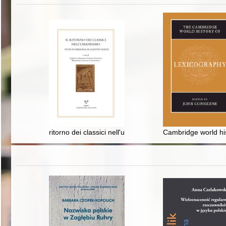
ritorno dei classici nell'umanesimo : studi in memoria d
Cambridge world his