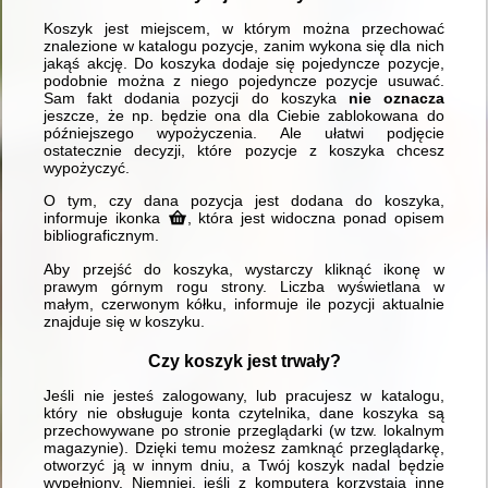
Koszyk jest miejscem, w którym można przechować
znalezione w katalogu pozycje, zanim wykona się dla nich
jakąś akcję. Do koszyka dodaje się pojedyncze pozycje,
podobnie można z niego pojedyncze pozycje usuwać.
Sam fakt dodania pozycji do koszyka
nie oznacza
jeszcze, że np. będzie ona dla Ciebie zablokowana do
późniejszego wypożyczenia. Ale ułatwi podjęcie
ostatecznie decyzji, które pozycje z koszyka chcesz
wypożyczyć.
O tym, czy dana pozycja jest dodana do koszyka,
informuje ikonka
, która jest widoczna ponad opisem
bibliograficznym.
Aby przejść do koszyka, wystarczy kliknąć ikonę w
prawym górnym rogu strony. Liczba wyświetlana w
małym, czerwonym kółku, informuje ile pozycji aktualnie
znajduje się w koszyku.
Czy koszyk jest trwały?
Jeśli nie jesteś zalogowany, lub pracujesz w katalogu,
który nie obsługuje konta czytelnika, dane koszyka są
przechowywane po stronie przeglądarki (w tzw. lokalnym
magazynie). Dzięki temu możesz zamknąć przeglądarkę,
otworzyć ją w innym dniu, a Twój koszyk nadal będzie
wypełniony. Niemniej, jeśli z komputera korzystają inne