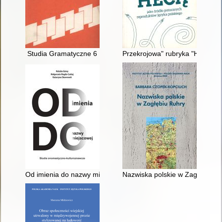
Studia Gramatyczne 6
Przekrojowa" rubryka "Heca hec
Od imienia do nazwy miejscowej : studia onomastyczno-kultu
Nazwiska polskie w Zagłębiu R