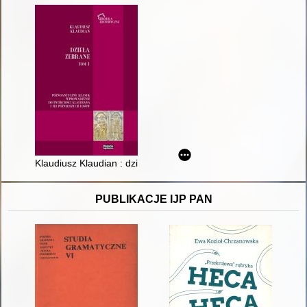
Klaudiusz Klaudian : dzieła zebrane. T. 1,
PUBLIKACJE IJP PAN