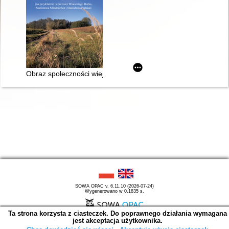
Obraz społeczności wiejskiej utrwalony w międzywojennej proz
SOWA OPAC v. 6.11.10 (2026-07-24)
Wygenerowano w 0,1835 s.
Ta strona korzysta z ciasteczek. Do poprawnego działania wymagana
jest akceptacja użytkownika.