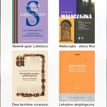
Słownik gwar Lubelszczyzny. T. 4,
Wałaczajka : zbiory Muzeum Et
Dwa łacińskie rozariusze z polskimi glosami : Rozariusz domin
Leksykon aksjologiczny Słowian i