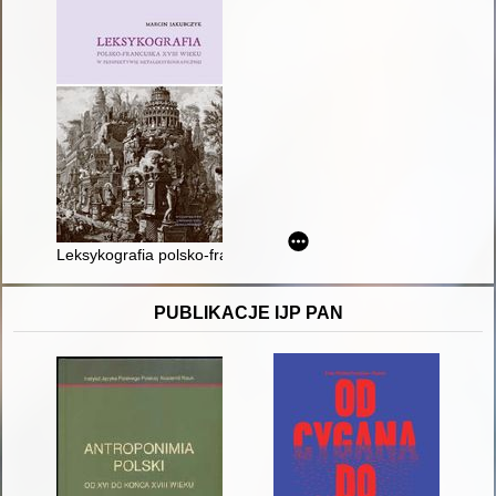
Leksykografia polsko-francuska XVIII wieku w perspektywie me
PUBLIKACJE IJP PAN