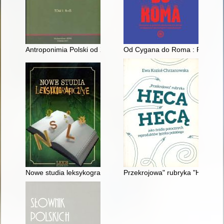
Antroponimia Polski od XVI do końca XVIII wieku : wybór artyk
Od Cygana do Roma : Romowie w
Nowe studia leksykograficzne
Przekrojowa" rubryka "Heca hec