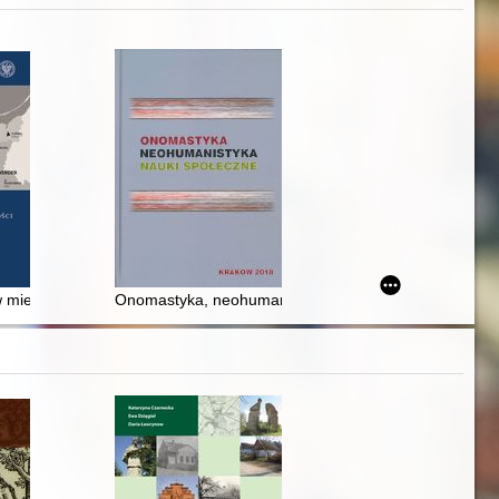
orum signa 180-260 comprehendens = Katalog łacińskich rękopisów śr
 miejscowości w Okręgu Rzeszy Gdańsk-Prusy Zachodnie 1939-1942 :
Onomastyka, neohumanistyka, nauki społeczne