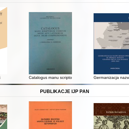
ć
Catalogus manu scriptorum codicum medii aevi Latin
Germanizacja nazw
PUBLIKACJE IJP PAN