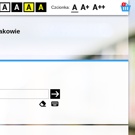
0
D
BW
YB
BY
F0
F1
F2
Czcionka:
rakowie