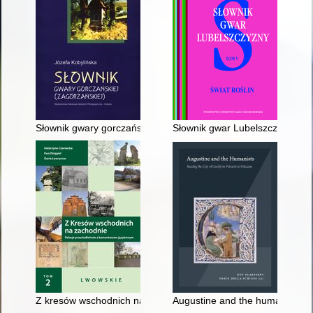
Słownik gwary gorczańskiej (zagórzańskiej)
Słownik gwar Lubelszczyzny. T. 
Z kresów wschodnich na zachodnie : relacje przesiedleńców
Augustine and the humanists : r