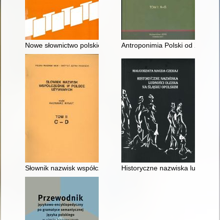
Nowe słownictwo polskie : materiały z prasy lat 2001-2005. Cz.
Antroponimia Polski od XVI do k
Słownik nazwisk współcześnie w Polsce używanych. T. 2,
Historyczne nazwiska ludności