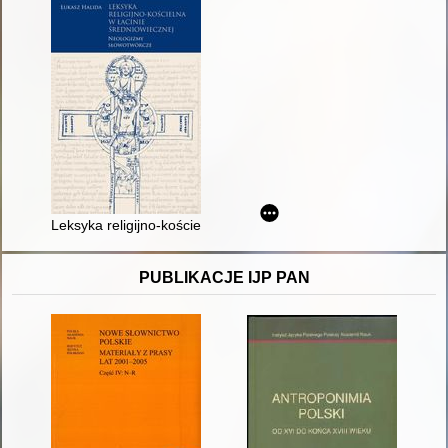
Leksyka religijno-kościelna w łacinie średniowiecznej : neolog
PUBLIKACJE IJP PAN