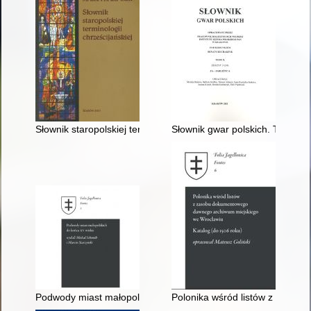
Słownik staropolskiej terminologii chrześcijańskiej
Słownik gwar polskich. T. 10 z. 
Podwody miast małopolskich do końca XV wieku
Polonika wśród listów z zasob